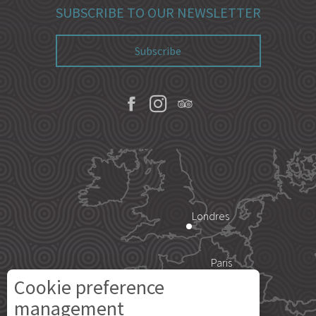
SUBSCRIBE TO OUR NEWSLETTER
Subscribe
Londres
Paris
Cookie preference
Île d'Yeu
management