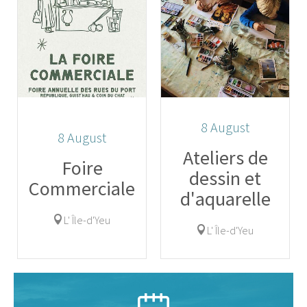
8
August
8
August
Ateliers de
Foire
dessin et
Commerciale
d'aquarelle
L' Île-d'Yeu
L' Île-d'Yeu