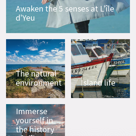
Awaken the 5 senses at L'île
d'Yeu
The natural
environment
Island life
Immerse
yourself in
the history