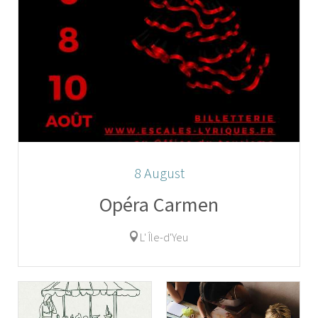
8
August
Opéra Carmen
L' Île-d'Yeu