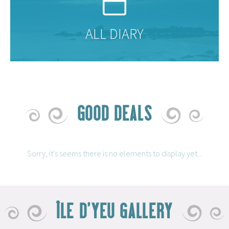
ALL DIARY
GOOD DEALS
Sorry, it's seems there is no elements to display yet...
ÎLE D'YEU GALLERY