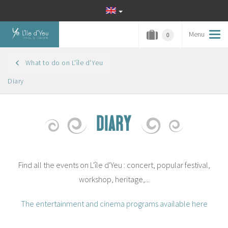
Menu
Tog
0
navi
What to do on L'île d'Yeu
Diary
DIARY
Find all the events on L'île d'Yeu : concert, popular festival,
workshop, heritage,...
The entertainment and cinema programs available here