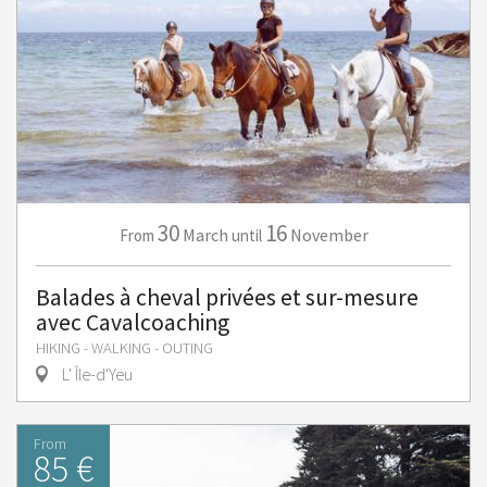
30
16
March
November
From
until
Balades à cheval privées et sur-mesure
avec Cavalcoaching
HIKING - WALKING - OUTING
L' Île-d'Yeu
From
85 €