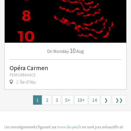
10
Monday
Aug
On
Opéra Carmen
PERFORMANCE
L' Île-d'Yeu
1
2
3
5+
10+
14
❯
❯❯
Les renseignements figurant sur
www.ile-yeu.fr
ne sont pas exhaustifs et