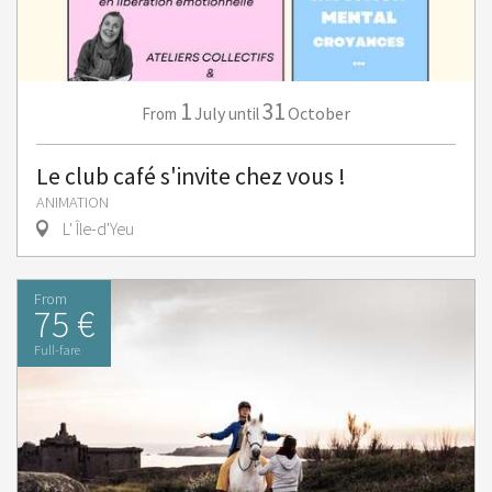
1
31
July
October
From
until
Le club café s'invite chez vous !
ANIMATION
L' Île-d'Yeu
From
75 €
Full-fare