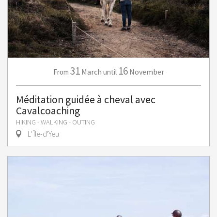
31
16
March
November
From
until
Méditation guidée à cheval avec
Cavalcoaching
HIKING - WALKING - OUTING
L' Île-d'Yeu