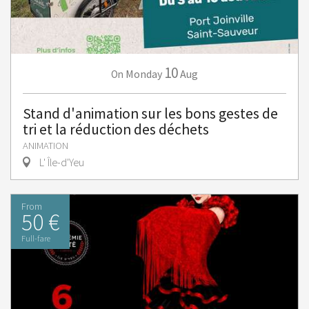
10
Monday
Aug
On
Stand d'animation sur les bons gestes de
tri et la réduction des déchets
ANIMATION
L' Île-d'Yeu
From
50 €
Full-fare