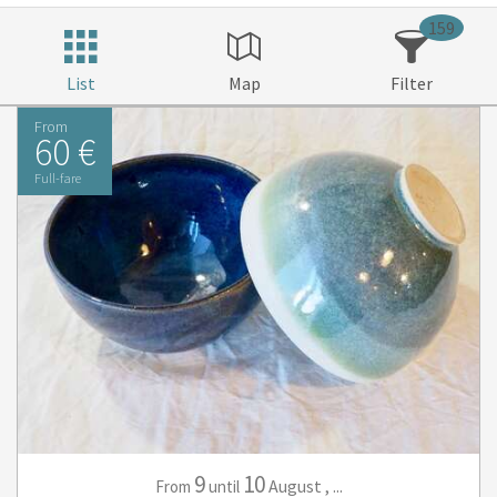
159
List
Map
Filter
From
60 €
Full-fare
9
10
August
,
...
From
until