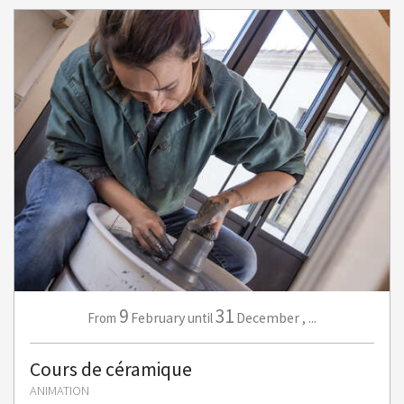
9
31
February
December
,
...
From
until
Cours de céramique
ANIMATION