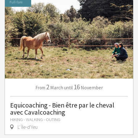
Full-fare
2
16
March
November
From
until
Equicoaching - Bien être par le cheval
avec Cavalcoaching
HIKING - WALKING - OUTING
L' Île-d'Yeu