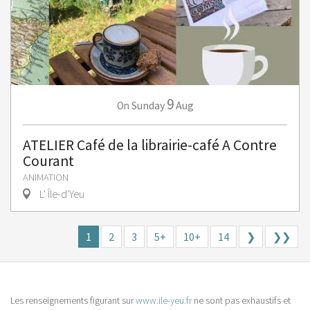
9
Sunday
Aug
On
ATELIER Café de la librairie-café A Contre
Courant
ANIMATION
L' Île-d'Yeu
1
2
3
5+
10+
14
❯
❯❯
Les renseignements figurant sur
www.ile-yeu.fr
ne sont pas exhaustifs et