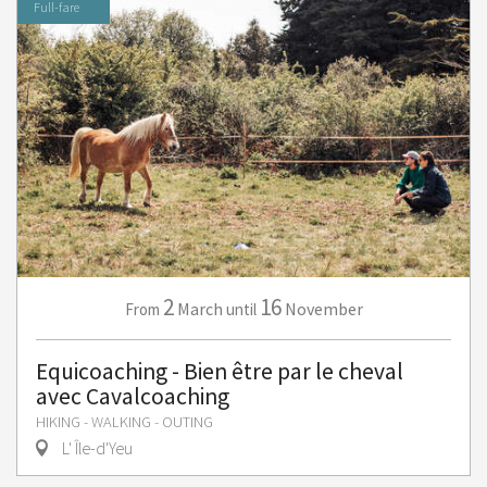
Full-fare
2
16
March
November
From
until
Equicoaching - Bien être par le cheval
avec Cavalcoaching
HIKING - WALKING - OUTING
L' Île-d'Yeu