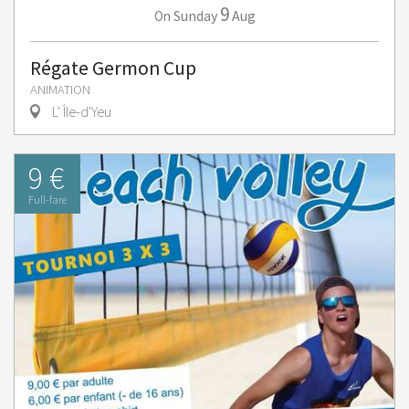
9
Sunday
Aug
On
Régate Germon Cup
ANIMATION
L' Île-d'Yeu
9 €
Full-fare