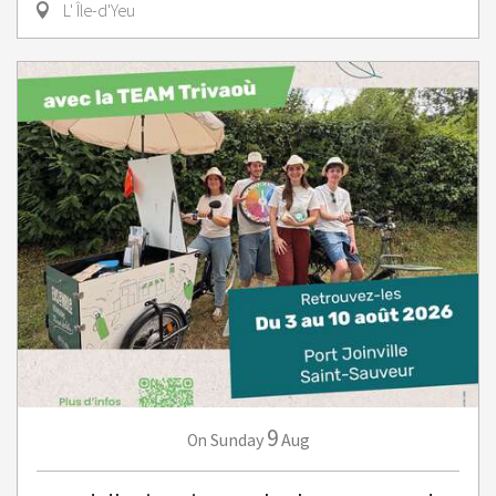
L' Île-d'Yeu
9
Sunday
Aug
On