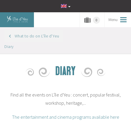
Menu
Tog
0
navi
What to do on L'île d'Yeu
Diary
DIARY
Find all the events on L'île d'Yeu : concert, popular festival,
workshop, heritage,...
The entertainment and cinema programs available here