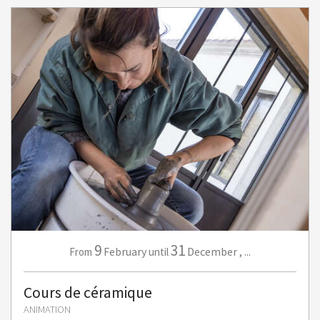
9
31
February
December
,
...
From
until
Cours de céramique
ANIMATION