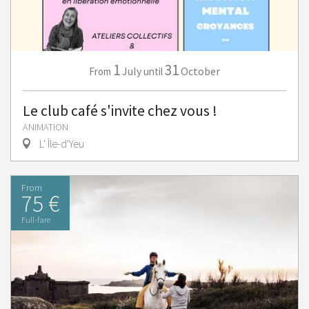
1
31
July
October
From
until
Le club café s'invite chez vous !
ANIMATION
L' Île-d'Yeu
From
75 €
Full-fare