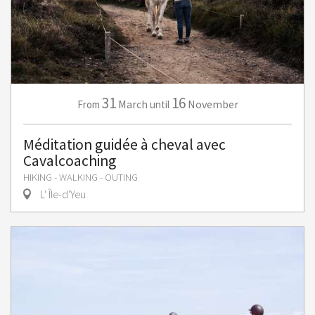
31
16
March
November
From
until
Méditation guidée à cheval avec
Cavalcoaching
HIKING - WALKING - OUTING
L' Île-d'Yeu