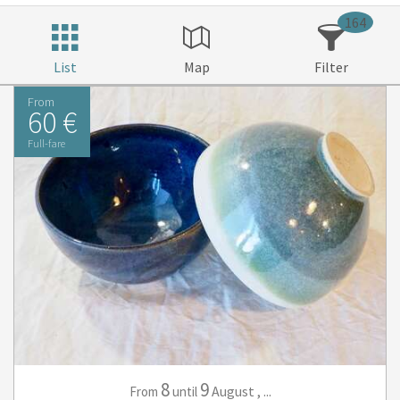
164
List
Map
Filter
From
60 €
Full-fare
8
9
August
,
...
From
until