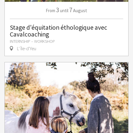
3
7
August
From
until
Stage d'équitation éthologique avec
Cavalcoaching
INTERNSHIP – WORKSHOP
L' Île-d'Yeu