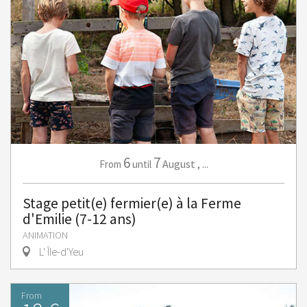
6
7
August
,
...
From
until
Stage petit(e) fermier(e) à la Ferme
d'Emilie (7-12 ans)
ANIMATION
L' Île-d'Yeu
From