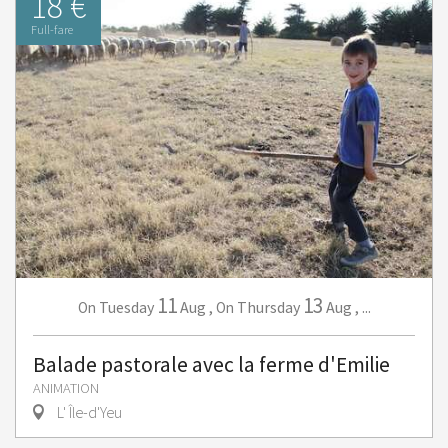
18 €
Full-fare
11
13
Tuesday
Aug
,
Thursday
Aug
,
...
On
On
Balade pastorale avec la ferme d'Emilie
ANIMATION
L' Île-d'Yeu