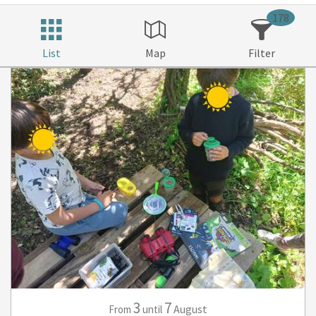
178
List
Map
Filter
3
7
August
From
until