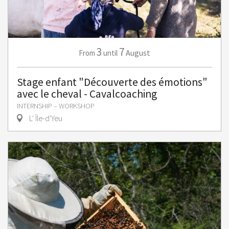
3
7
August
From
until
Stage enfant "Découverte des émotions"
avec le cheval - Cavalcoaching
INTERNSHIP – WORKSHOP
L' Île-d'Yeu