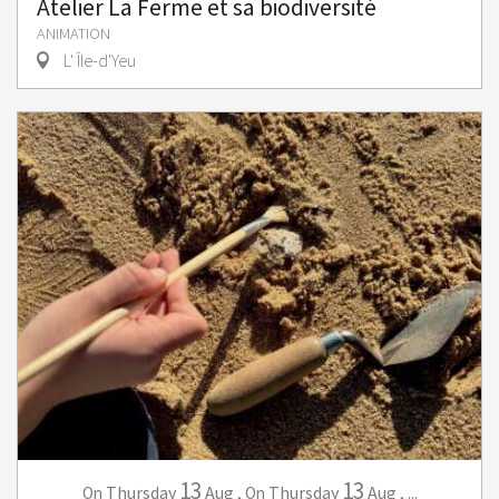
Atelier La Ferme et sa biodiversité
ANIMATION
L' Île-d'Yeu
13
13
Thursday
Aug
,
Thursday
Aug
,
...
On
On