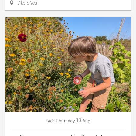
L' Île-d'Yeu
13
Thursday
Aug
Each