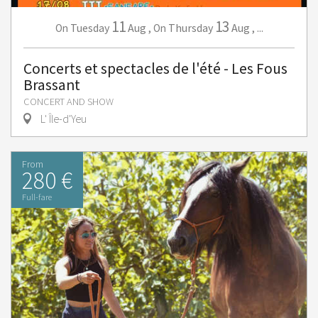
11
13
Tuesday
Aug
,
Thursday
Aug
,
...
On
On
Concerts et spectacles de l'été - Les Fous
Brassant
CONCERT AND SHOW
L' Île-d'Yeu
From
280 €
Full-fare