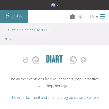
Menu
Tog
0
navi
What to do on L'île d'Yeu
Diary
DIARY
Find all the events on L'île d'Yeu : concert, popular festival,
workshop, heritage,...
The entertainment and cinema programs available here