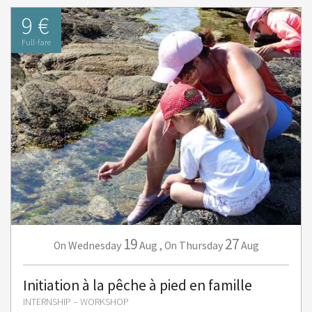
9 €
Full-fare
19
27
Wednesday
Aug
,
Thursday
Aug
On
On
Initiation à la pêche à pied en famille
INTERNSHIP – WORKSHOP