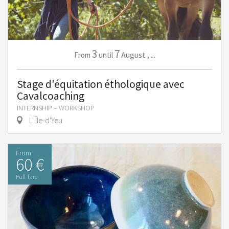
3
7
August
,
...
From
until
Stage d'équitation éthologique avec
Cavalcoaching
INTERNSHIP – WORKSHOP
L' Île-d'Yeu
From
60 €
Full-fare