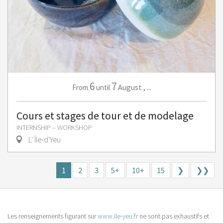
6
7
August
,
...
From
until
Cours et stages de tour et de modelage
INTERNSHIP – WORKSHOP
L' Île-d'Yeu
1
2
3
5+
10+
15
❯
❯❯
Les renseignements figurant sur
www.ile-yeu.fr
ne sont pas exhaustifs et