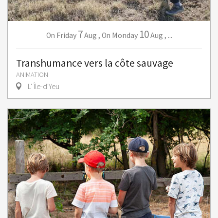
7
10
Friday
Aug
,
Monday
Aug
,
...
On
On
Transhumance vers la côte sauvage
ANIMATION
L' Île-d'Yeu