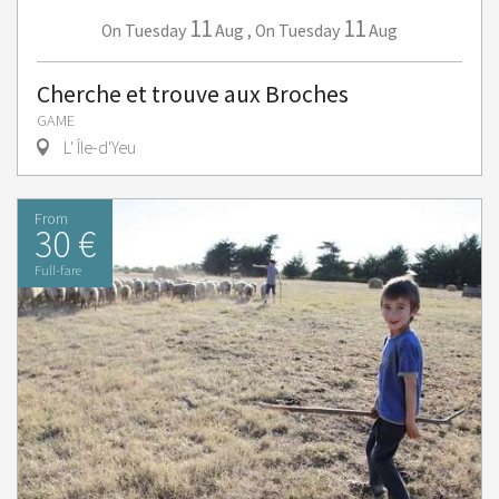
11
11
Tuesday
Aug
,
Tuesday
Aug
On
On
Cherche et trouve aux Broches
GAME
L' Île-d'Yeu
From
30 €
Full-fare