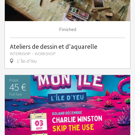
Finished
Ateliers de dessin et d'aquarelle
INTERNSHIP – WORKSHOP
L' Île-d'Yeu
From
45 €
Full-fare