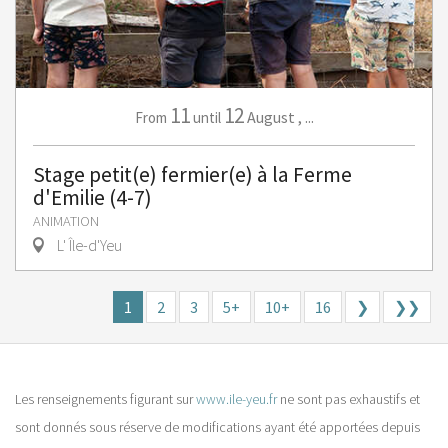
11
12
August
,
...
From
until
Stage petit(e) fermier(e) à la Ferme
d'Emilie (4-7)
ANIMATION
L' Île-d'Yeu
1
2
3
5+
10+
16
❯
❯❯
Les renseignements figurant sur
www.ile-yeu.fr
ne sont pas exhaustifs et
sont donnés sous réserve de modifications ayant été apportées depuis