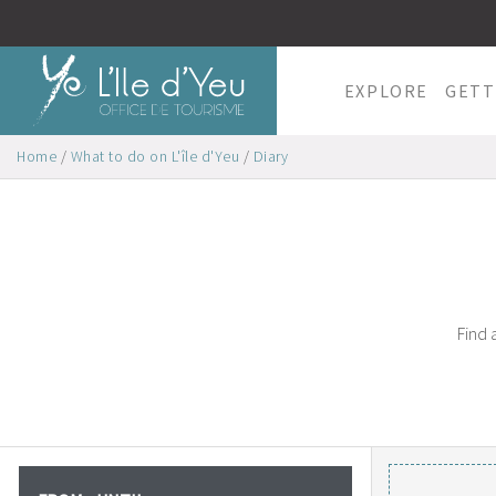
EXPLORE
GETT
Home
/
What to do on L'île d'Yeu
/
Diary
Find 