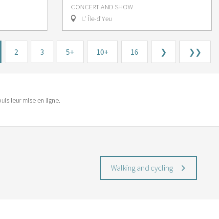
CONCERT AND SHOW
L' Île-d'Yeu
2
3
5+
10+
16
❯
❯❯
is leur mise en ligne.
Walking and cycling