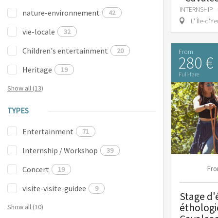
INTERNSHIP
nature-environnement
42
L' Île-d'Ye
vie-locale
32
Children's entertainment
20
From
280 €
Heritage
19
Full-fare
Show all (13)
TYPES
Entertainment
71
Internship / Workshop
39
Fr
Concert
19
visite-visite-guidee
9
Stage d'
éthologi
Show all (10)