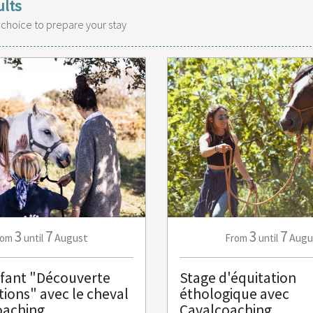
ults
 choice to prepare your stay
3
7
3
7
August
Augu
rom
until
From
until
fant "Découverte
Stage d'équitation
ions" avec le cheval
éthologique avec
oaching
Cavalcoaching