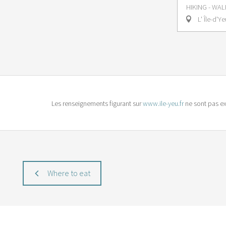
HIKING - WAL
L' Île-d'Ye
Les renseignements figurant sur
www.ile-yeu.fr
ne sont pas ex
Where to eat