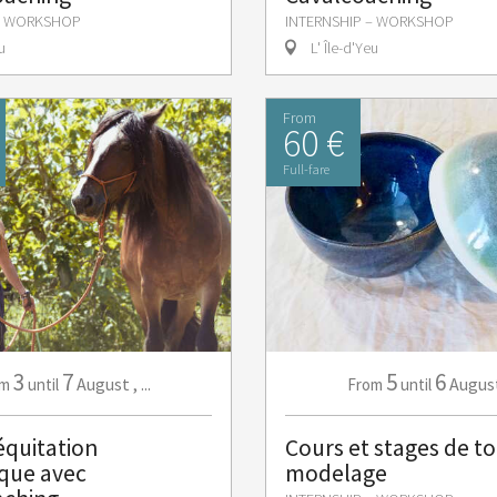
 – WORKSHOP
INTERNSHIP – WORKSHOP
u
L' Île-d'Yeu
From
60 €
Full-fare
3
7
5
6
August
,
...
Augus
om
until
From
until
équitation
Cours et stages de to
que avec
modelage