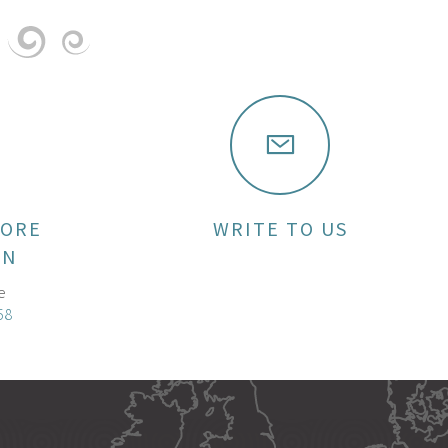
MORE
WRITE TO US
ON
e
58