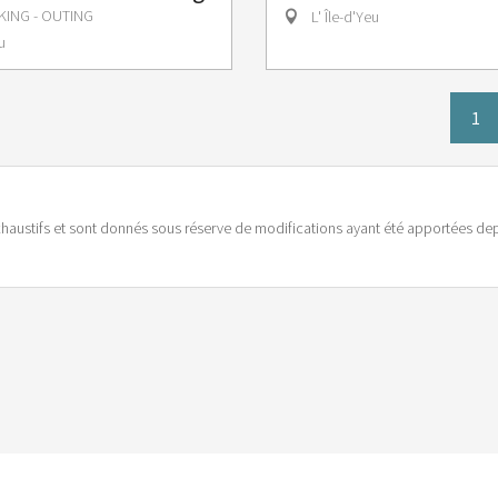
KING - OUTING
L' Île-d'Yeu
u
1
haustifs et sont donnés sous réserve de modifications ayant été apportées depu