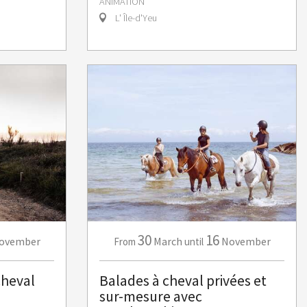
ANIMATION
L' Île-d'Yeu
30
16
ovember
March
November
From
until
cheval
Balades à cheval privées et
sur-mesure avec