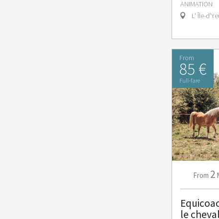
ANIMATION
L' Île-d'Ye
From
85 €
Full-fare
2
From
Equicoac
le cheva