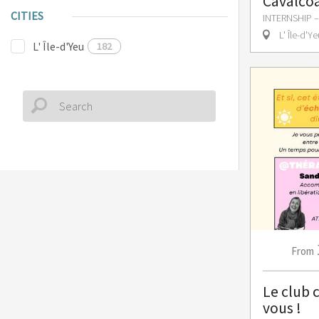
Cavalco
CITIES
INTERNSHIP
L' Île-d'Ye
L' Île-d'Yeu
182
From
Le club c
vous !