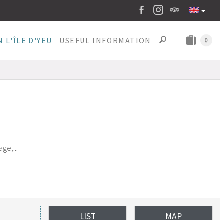
 L'ÎLE D'YEU
USEFUL INFORMATION
0
ge,...
LIST
MAP