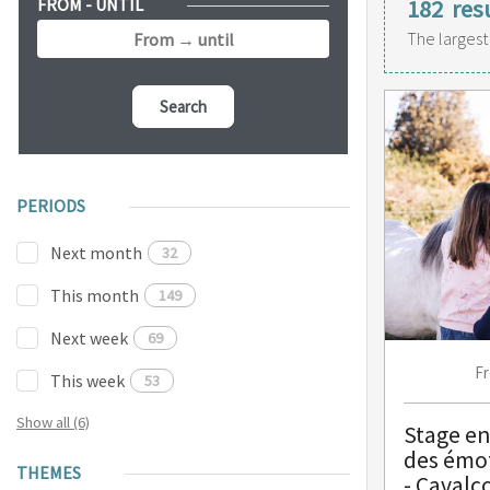
FROM - UNTIL
182
res
The largest
Search
PERIODS
Next month
32
This month
149
Next week
69
F
This week
53
Show all (6)
Stage en
des émot
THEMES
- Cavalc