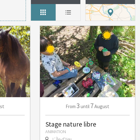
3
7
st
August
From
until
Stage nature libre
ANIMATION
L' Île-d'Yeu