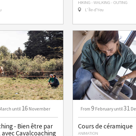
HIKING - WALKING - OUTING
u
L' Île-d'Yeu
16
9
31
March
November
February
De
until
From
until
hing - Bien être par
Cours de céramique
l avec Cavalcoaching
ANIMATION