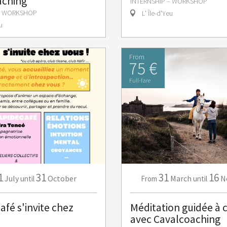
aching
INTERNSHIP – WORKSHOP
 – WORKSHOP
L' Île-d'Yeu
u
From
75 €
Full-fare
1
31
31
16
July
October
March
N
until
From
until
afé s'invite chez
Méditation guidée à 
avec Cavalcoaching