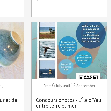
6
12
t
,
...
July
September
From
until
ur et de
Concours photos - L'Île d'Yeu
entre terre et mer