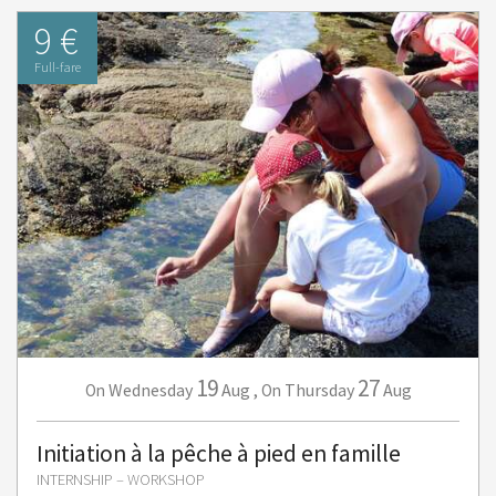
9 €
Full-fare
19
27
Wednesday
Aug
,
Thursday
Aug
On
On
Initiation à la pêche à pied en famille
INTERNSHIP – WORKSHOP