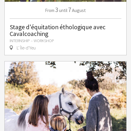
3
7
August
From
until
Stage d'équitation éthologique avec
Cavalcoaching
INTERNSHIP – WORKSHOP
L' Île-d'Yeu