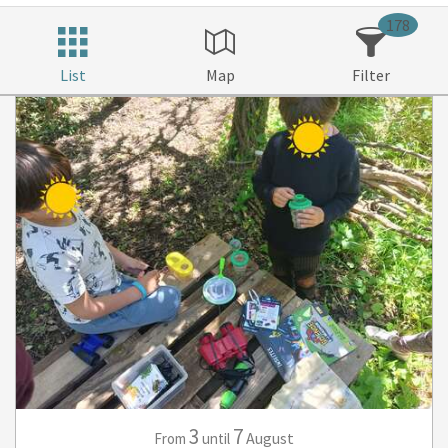
178
List
Map
Filter
3
7
August
From
until