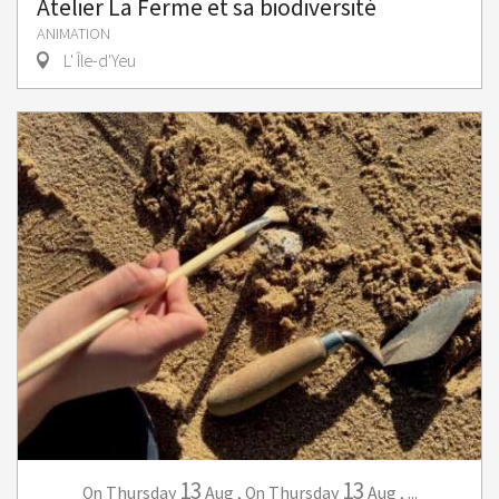
Atelier La Ferme et sa biodiversité
ANIMATION
L' Île-d'Yeu
13
13
Thursday
Aug
,
Thursday
Aug
,
...
On
On