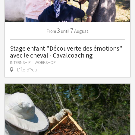
3
7
August
From
until
Stage enfant "Découverte des émotions"
avec le cheval - Cavalcoaching
INTERNSHIP – WORKSHOP
L' Île-d'Yeu