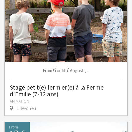
6
7
August
,
...
From
until
Stage petit(e) fermier(e) à la Ferme
d'Emilie (7-12 ans)
ANIMATION
L' Île-d'Yeu
From