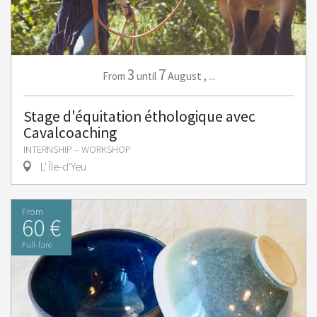
3
7
August
,
...
From
until
Stage d'équitation éthologique avec
Cavalcoaching
INTERNSHIP – WORKSHOP
L' Île-d'Yeu
From
60 €
Full-fare