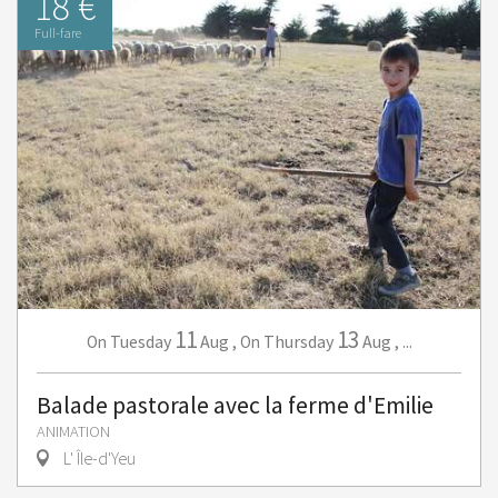
18 €
Full-fare
11
13
Tuesday
Aug
,
Thursday
Aug
,
...
On
On
Balade pastorale avec la ferme d'Emilie
ANIMATION
L' Île-d'Yeu