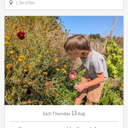
L' Île-d'Yeu
13
Thursday
Aug
Each