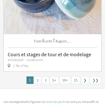
6
7
August
,
...
From
until
Cours et stages de tour et de modelage
INTERNSHIP – WORKSHOP
L' Île-d'Yeu
1
2
3
5+
10+
15
❯
❯❯
Les renseignements figurant sur
www.ile-yeu.fr
ne sont pas exhaustifs et