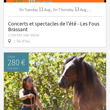
11
13
Tuesday
Aug
,
Thursday
Aug
,
...
On
On
Concerts et spectacles de l'été - Les Fous
Brassant
CONCERT AND SHOW
L' Île-d'Yeu
From
280 €
Full-fare