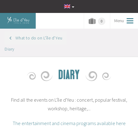
Menu
Tog
0
navi
What to do on L'île d'Yeu
Diary
DIARY
Find all the events on L'île d'Yeu : concert, popular festival,
workshop, heritage,...
The entertainment and cinema programs available here