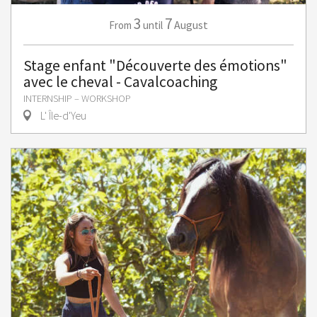
3
7
August
From
until
Stage enfant "Découverte des émotions"
avec le cheval - Cavalcoaching
INTERNSHIP – WORKSHOP
L' Île-d'Yeu