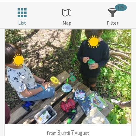
175
List
Map
Filter
3
7
August
From
until