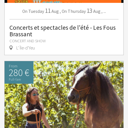
11
13
Tuesday
Aug
,
Thursday
Aug
,
...
On
On
Concerts et spectacles de l'été - Les Fous
Brassant
CONCERT AND SHOW
L' Île-d'Yeu
From
280 €
Full-fare