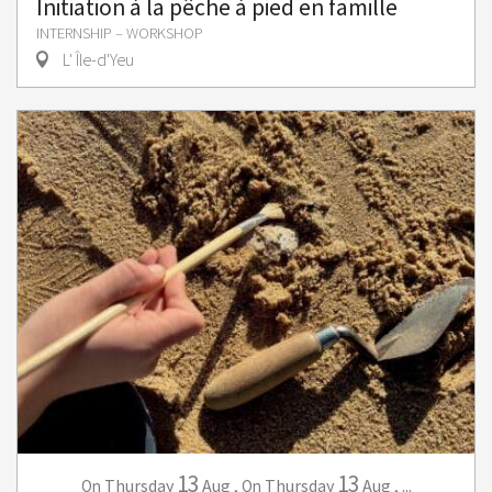
Initiation à la pêche à pied en famille
INTERNSHIP – WORKSHOP
L' Île-d'Yeu
13
13
Thursday
Aug
,
Thursday
Aug
,
...
On
On