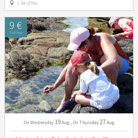
L' Île-d'Yeu
9 €
Full-fare
19
27
Wednesday
Aug
,
Thursday
Aug
On
On