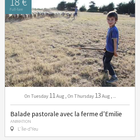
18 €
Full-fare
11
13
Tuesday
Aug
,
Thursday
Aug
,
...
On
On
Balade pastorale avec la ferme d'Emilie
ANIMATION
L' Île-d'Yeu