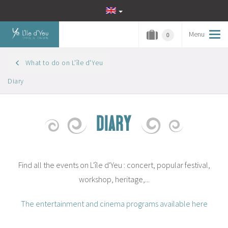
Menu
Tog
0
navi
What to do on L'île d'Yeu
Diary
DIARY
Find all the events on L'île d'Yeu : concert, popular festival,
workshop, heritage,...
The entertainment and cinema programs available here