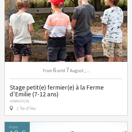
6
7
August
,
...
From
until
Stage petit(e) fermier(e) à la Ferme
d'Emilie (7-12 ans)
ANIMATION
L' Île-d'Yeu
From