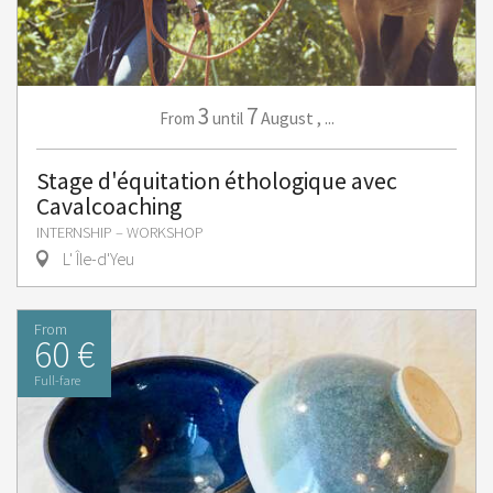
3
7
August
,
...
From
until
Stage d'équitation éthologique avec
Cavalcoaching
INTERNSHIP – WORKSHOP
L' Île-d'Yeu
From
60 €
Full-fare