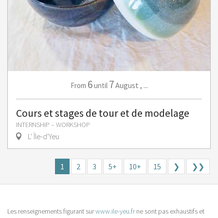
6
7
August
,
...
From
until
Cours et stages de tour et de modelage
INTERNSHIP – WORKSHOP
L' Île-d'Yeu
1
2
3
5+
10+
15
❯
❯❯
Les renseignements figurant sur
www.ile-yeu.fr
ne sont pas exhaustifs et