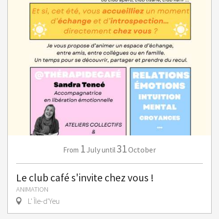
1
31
July
October
From
until
Le club café s'invite chez vous !
ANIMATION
L' Île-d'Yeu