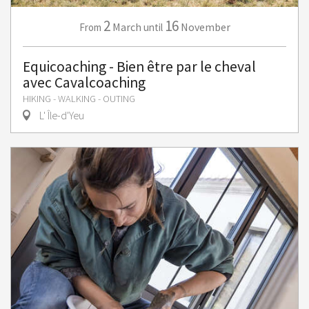
2
16
March
November
From
until
Equicoaching - Bien être par le cheval
avec Cavalcoaching
HIKING - WALKING - OUTING
L' Île-d'Yeu