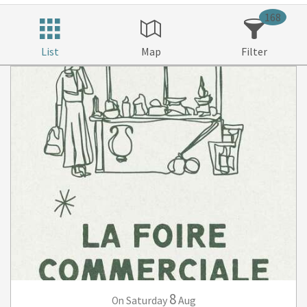
168
List
Map
Filter
8
Saturday
Aug
On