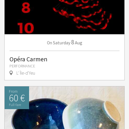
8
Saturday
Aug
On
Opéra Carmen
PERFORMANCE
L' Île-d'Yeu
From
60 €
Full-fare