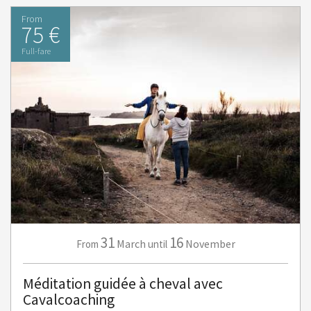
From
75 €
Full-fare
31
16
March
November
From
until
Méditation guidée à cheval avec
Cavalcoaching