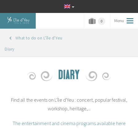
Menu
Tog
0
navi
What to do on L'île d'Yeu
Diary
DIARY
Find all the events on L'île d'Yeu : concert, popular festival,
workshop, heritage,...
The entertainment and cinema programs available here