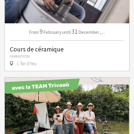
9
31
February
December
,
...
From
until
Cours de céramique
ANIMATION
L' Île-d'Yeu