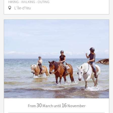
HIKING - WALKING - OUTING
L' Île-d'Yeu
30
16
March
November
From
until