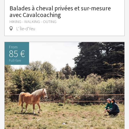
Balades à cheval privées et sur-mesure
avec Cavalcoaching
HIKING - WALKING - OUTING
L' Île-d'Yeu
From
85 €
Full-fare