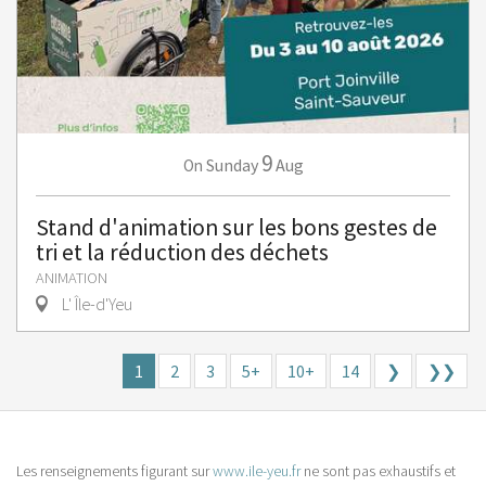
9
Sunday
Aug
On
Stand d'animation sur les bons gestes de
tri et la réduction des déchets
ANIMATION
L' Île-d'Yeu
1
2
3
5+
10+
14
❯
❯❯
Les renseignements figurant sur
www.ile-yeu.fr
ne sont pas exhaustifs et