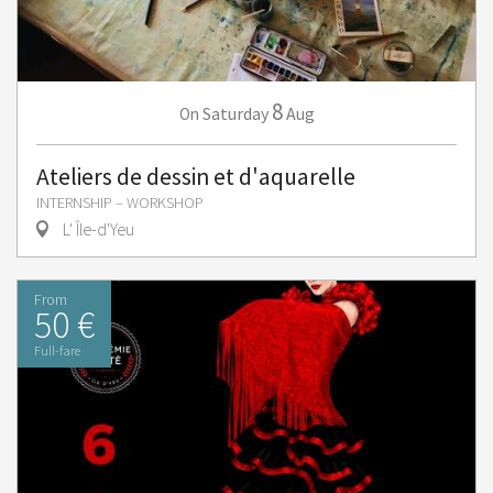
8
Saturday
Aug
On
Ateliers de dessin et d'aquarelle
INTERNSHIP – WORKSHOP
L' Île-d'Yeu
From
50 €
Full-fare