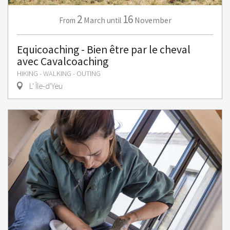
2
16
March
November
From
until
Equicoaching - Bien être par le cheval
avec Cavalcoaching
HIKING - WALKING - OUTING
L' Île-d'Yeu