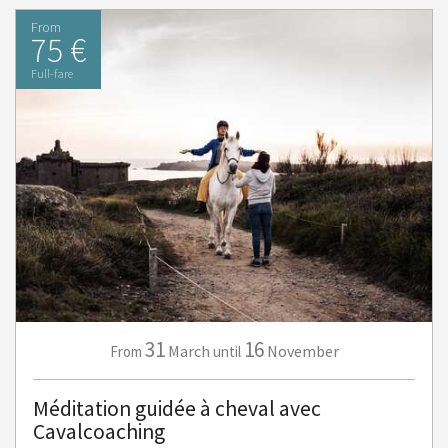
From
75 €
Full-fare
31
16
March
November
From
until
Méditation guidée à cheval avec
Cavalcoaching