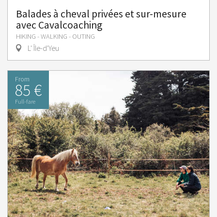
Balades à cheval privées et sur-mesure
avec Cavalcoaching
HIKING - WALKING - OUTING
L' Île-d'Yeu
From
85 €
Full-fare