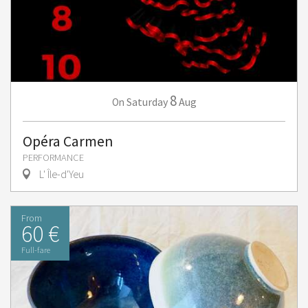
8
Saturday
Aug
On
Opéra Carmen
PERFORMANCE
L' Île-d'Yeu
From
60 €
Full-fare