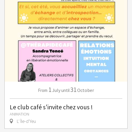
1
31
July
October
From
until
Le club café s'invite chez vous !
ANIMATION
L' Île-d'Yeu