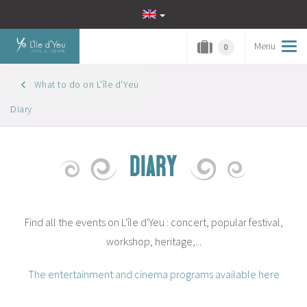
Menu
Tog
0
navi
What to do on L'île d'Yeu
Diary
DIARY
Find all the events on L'île d'Yeu : concert, popular festival,
workshop, heritage,...
The entertainment and cinema programs available here