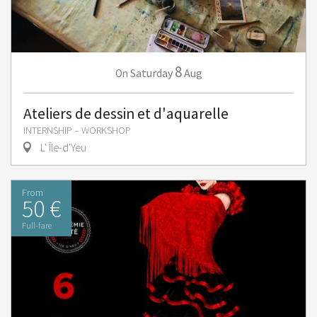
8
Saturday
Aug
On
Ateliers de dessin et d'aquarelle
INTERNSHIP – WORKSHOP
L' Île-d'Yeu
From
50 €
Full-fare