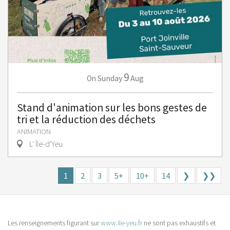
9
Sunday
Aug
On
Stand d'animation sur les bons gestes de
tri et la réduction des déchets
ANIMATION
L' Île-d'Yeu
1
2
3
5+
10+
14
❯
❯❯
Les renseignements figurant sur
www.ile-yeu.fr
ne sont pas exhaustifs et