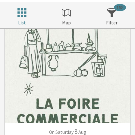
168
List
Map
Filter
8
Saturday
Aug
On