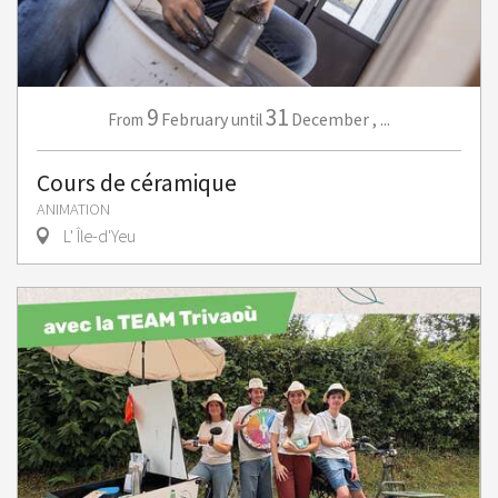
9
31
February
December
,
...
From
until
Cours de céramique
ANIMATION
L' Île-d'Yeu