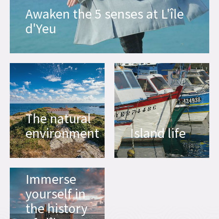
Awaken the 5 senses at L'île
d'Yeu
The natural
environment
Island life
Immerse
yourself in
the history