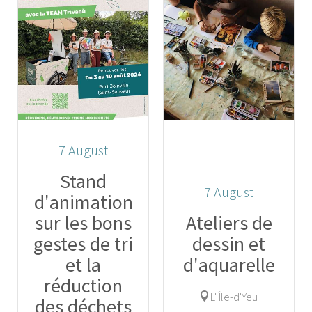
7
August
Stand
7
August
d'animation
sur les bons
Ateliers de
gestes de tri
dessin et
et la
d'aquarelle
réduction
L' Île-d'Yeu
des déchets