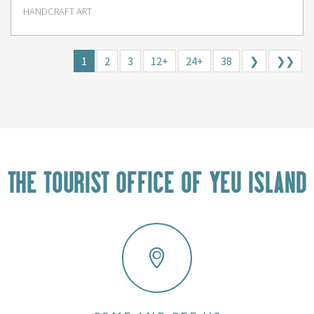
HANDCRAFT ART
1
2
3
12+
24+
38
❯
❯❯
THE TOURIST OFFICE OF YEU ISLAND