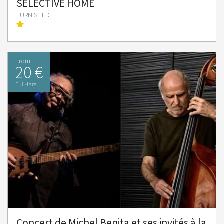
SELECTIVE HOME
FURNISHED
From
20 €
Full-fare
Concert de Michel Benita et ses invités à la