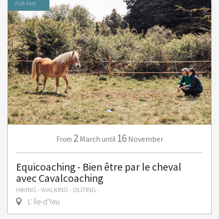
Full-fare
2
16
March
November
From
until
Equicoaching - Bien être par le cheval
avec Cavalcoaching
HIKING - WALKING - OUTING
L' Île-d'Yeu