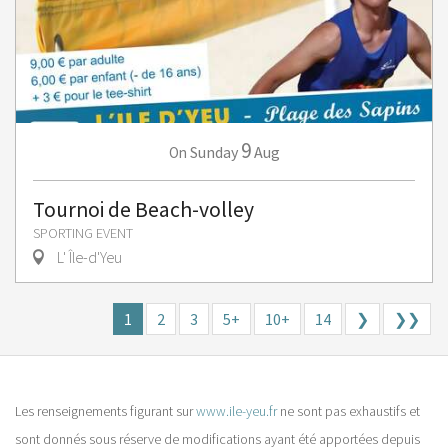
9
Sunday
Aug
On
Tournoi de Beach-volley
SPORTING EVENT
L' Île-d'Yeu
1
2
3
5+
10+
14
❯
❯❯
Les renseignements figurant sur
www.ile-yeu.fr
ne sont pas exhaustifs et
sont donnés sous réserve de modifications ayant été apportées depuis