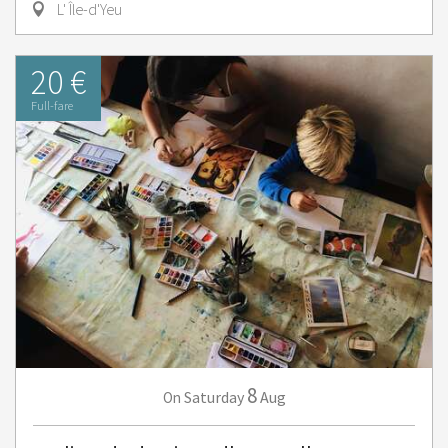
L' Île-d'Yeu
20 €
Full-fare
8
Saturday
Aug
On