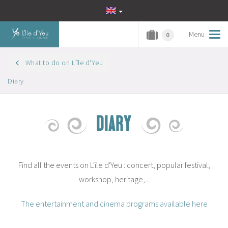
Menu
Tog
0
navi
What to do on L'île d'Yeu
Diary
DIARY
Find all the events on L'île d'Yeu : concert, popular festival,
workshop, heritage,...
The entertainment and cinema programs available here