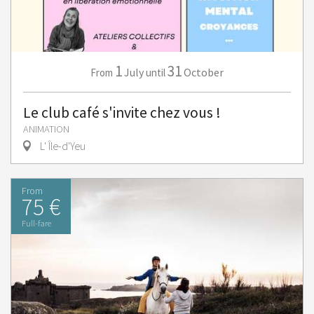
1
31
July
October
From
until
Le club café s'invite chez vous !
ANIMATION
L' Île-d'Yeu
From
75 €
Full-fare