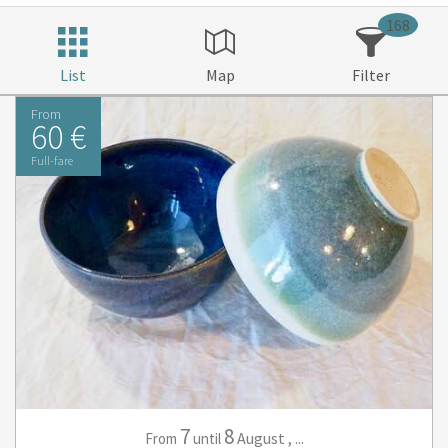
168
List
Map
Filter
From
60 €
Full-fare
7
8
August
,
...
From
until