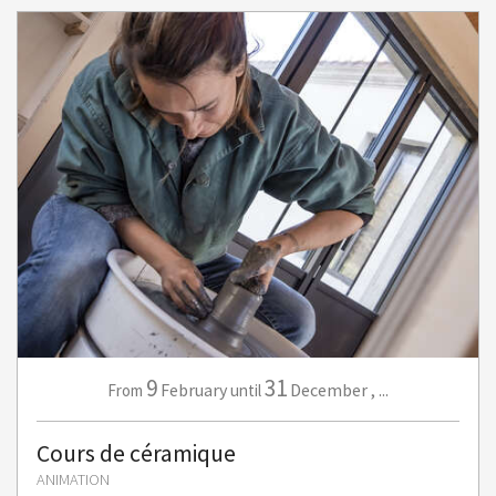
9
31
February
December
,
...
From
until
Cours de céramique
ANIMATION