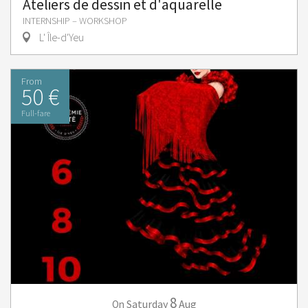
Ateliers de dessin et d'aquarelle
INTERNSHIP – WORKSHOP
L' Île-d'Yeu
From
50 €
Full-fare
8
Saturday
Aug
On