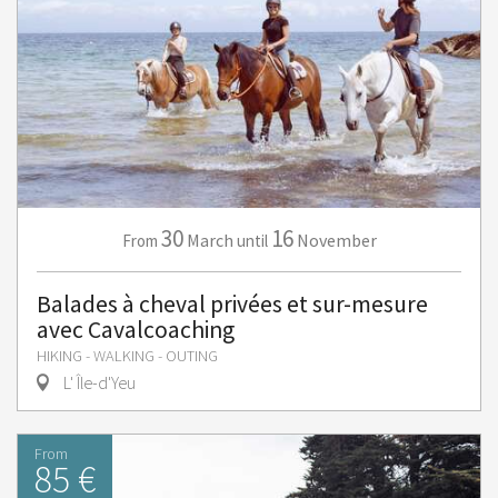
30
16
March
November
From
until
Balades à cheval privées et sur-mesure
avec Cavalcoaching
HIKING - WALKING - OUTING
L' Île-d'Yeu
From
85 €