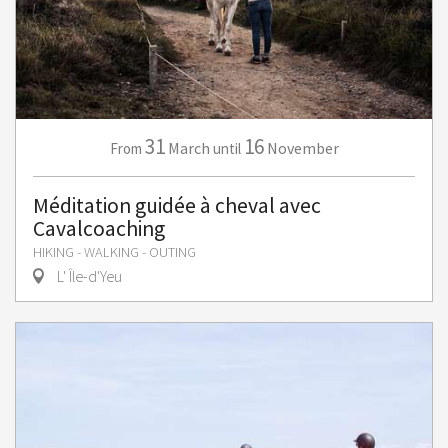
31
16
March
November
From
until
Méditation guidée à cheval avec
Cavalcoaching
HIKING - WALKING - OUTING
L' Île-d'Yeu